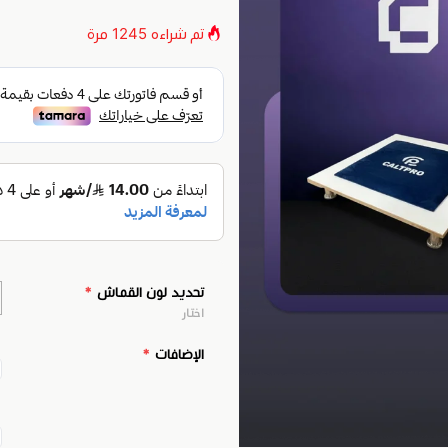
تم شراءه
1245
مرة
تحديد لون القماش
*
اختار
الإضافات
*