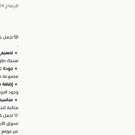
الارتفاع 14سم
🎲 اجعل ج
.
🔹
تصميم 
تمنحك طاو
🔹
جودة عا
مصنوعة من 
🔹
إضافة 
وجود الجرس
🔹
مناسبة
مثالية للج
💡 اجعل ك
تسوق الآن
عبر موقع
ك