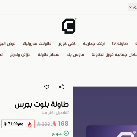
ي
CALTPRO
طاولة tv
ارفف جدارية
كفي كورنر
طاولات هدروليك
عرض اليو
كال جماليه فوق الطاولة
ماوس باد
سطح طاولة
خزائن وادراج
d
طاولة بلوت بجرس
تفاصيل اكثر هنا
168
وفر
71.00
239
متوفر