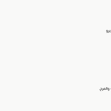
برو
والمرح.