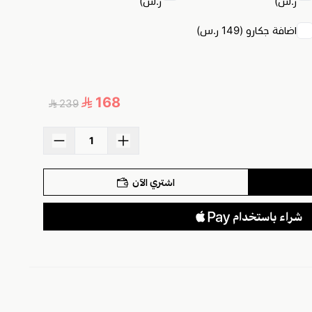
ر.س)
ر.س)
اضافة جكارو (149 ر.س)
168
239
اشتري الآن