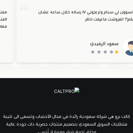
شان
ممتازة كجودة و اداءها و اللون ١٠/١٠ لكن عندي م
المتأخر ارجو العمل والتحسين في التنفيذ و الاستلام في ا
ممكن
موسى الكلثم
كالت برو هي شركة سعودية رائدة في مجال الأخشاب وتسعى الى تلبية
متطلبات السوق السعودي بتصميم منتجات حصرية ذات جودة عالية
وخلق تجربة شراء مميزة لا تُنسى.